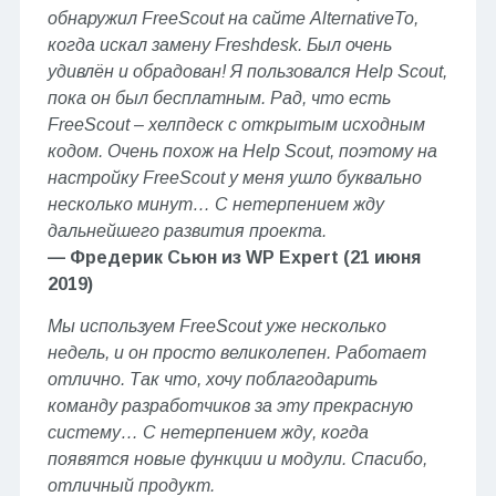
обнаружил FreeScout на сайте AlternativeTo,
когда искал замену Freshdesk. Был очень
удивлён и обрадован! Я пользовался Help Scout,
пока он был бесплатным. Рад, что есть
FreeScout – хелпдеск с открытым исходным
кодом. Очень похож на Help Scout, поэтому на
настройку FreeScout у меня ушло буквально
несколько минут… С нетерпением жду
дальнейшего развития проекта.
— Фредерик Сьюн из WP Expert (21 июня
2019)
Мы используем FreeScout уже несколько
недель, и он просто великолепен. Работает
отлично. Так что, хочу поблагодарить
команду разработчиков за эту прекрасную
систему… С нетерпением жду, когда
появятся новые функции и модули. Спасибо,
отличный продукт.